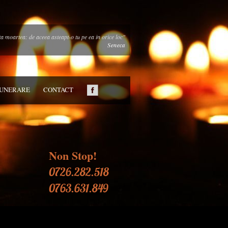
pta moartea: de aceea asteapt-o tu pe ea in orice loc"
Seneca
FUNERARE
CONTACT
Non Stop!
0726.282.518
0763.631.849