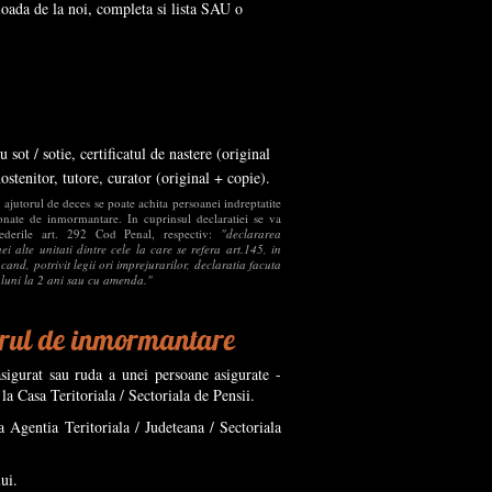
oada de la noi, completa si lista SAU o
 sot / sotie, certificatul de nastere (original
mostenitor, tutore, curator (original + copie).
s, ajutorul de deces se poate achita persoanei indreptatite
ionate de inmormantare. In cuprinsul declaratiei se va
ederile art. 292 Cod Penal, respectiv:
"declararea
i alte unitati dintre cele la care se refera art.145, in
and, potrivit legii ori imprejurarilor, declaratia facuta
3 luni la 2 ani sau cu amenda."
orul de inmormantare
asigurat sau ruda a unei persoane asigurate -
a Casa Teritoriala / Sectoriala de Pensii.
 Agentia Teritoriala / Judeteana / Sectoriala
ui.