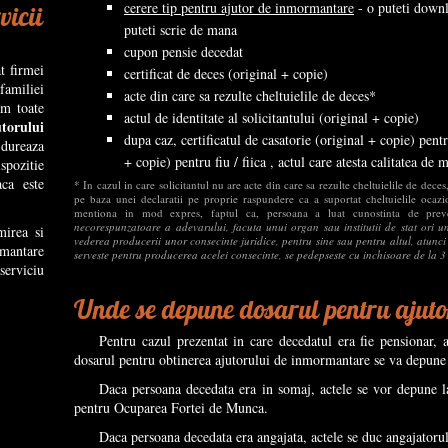
cerere tip pentru ajutor de inmormantare
- o puteti downl
vicii
puteti scrie de mana
cupon pensie decedat
t firmei
certificat de deces (original + copie)
amiliei
acte din care sa rezulte cheltuielile de deces*
em toate
actul de identitate al solicitantului (original + copie)
utorului
dupa caz, certificatul de casatorie (original + copie) pentru
 dureaza
+ copie) pentru fiu / fiica , actul care atesta calitatea de 
spozitie
ca este
* In cazul in care solicitantul nu are acte din care sa rezulte cheltuielile de dece
pe baza unei declaratii pe proprie raspundere ca a suportat cheltuielile ocaz
mentiona in mod expres, faptul ca, persoana a luat cunostinta de prev
necorespunzatoare a adevarului, facuta unui organ sau institutii de stat ori une
mirea si
vederea producerii unor consecinte juridice, pentru sine sau pentru altul, atunci c
rmantare
serveste pentru producerea acelei consecinte, se pedepseste cu inchisoare de la 
serviciu
Unde se depune dosarul pentru ajut
Pentru cazul prezentat in care decedatul era fie pensionar, 
dosarul pentru obtinerea ajutorului de inmormantare se va depune l
Daca persoana decedata era in somaj, actele se vor depune la
pentru Ocuparea Fortei de Munca.
Daca persoana decedata era angajata, actele se duc angajatorul