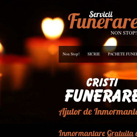
Funerar
Servicii
NON STOP!
Non Stop!
SICRIE
PACHETE FUN
Ajutor de Inmormant
Inmormantare
Gratuita