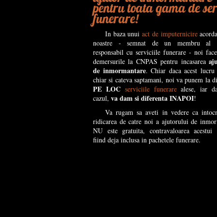
pentru toata gama de ser
funerare!
In baza unui
act de imputernicire
acorda
noastre - semnat de un membru al f
responsabil cu serviciile funerare - noi fac
aj
demersurile la CNPAS pentru incasarea
de inmormantare
. Chiar daca acest lucru
chiar si cateva saptamani, noi va punem la di
PE LOC
serviciile funerare
alese, iar da
va dam si diferenta INAPOI
cazul,
!
Va rugam sa aveti in vedere ca intoc
ridicarea de catre noi a ajutorului de inmo
NU este gratuita, contravaloarea acestui 
fiind deja inclusa in pachetele funerare.