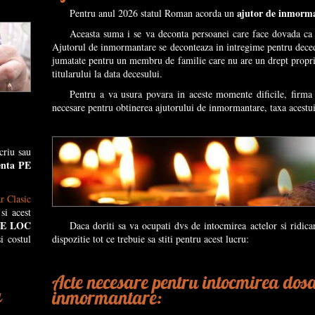
ajutor de inmorm
Pentru anul 2026 statul Roman acorda un
Aceasta suma i se va deconta persoanei care face dovada ca 
Ajutorul de inmormantare se deconteaza in intregime pentru deceda
jumatate pentru un membru de familie care nu are un drept propriu d
titularului la data decesului.
Pentru a va usura povara in aceste momente dificile, firma
necesare pentru obtinerea ajutorului de inmormantare, taxa acestui 
criu sau
enta PE
r Clasic
si acest
 PE LOC
Daca doriti sa va ocupati dvs de intocmirea actelor si ridi
i costul
dispozitie tot ce trebuie sa stiti pentru acest lucru:
Acte necesare pentru intocmirea dosa
a
inmormantare: