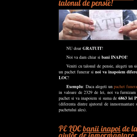
talonul de pensie!
GRATUIT
NU doar
!
bani INAPOI
Noi va dam chiar si
!
Veniti cu talonul de pensie, alegeti un si
noi va inapoiem difer
un pachet funerar si
LOC
!
Exemplu
: Daca alegeti un
pachet funera
in valoare de 2329 de lei, noi va furnizam 
6863 lei
pachet si va inapoiem si suma de
(diferenta dintre ajutorul de inmormantare s
pachetului ales).
PE LOC
banii inapoi
de l
ajutor de inmormantare