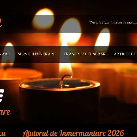
e
"Nu este sigur in ce loc te astea
ERARE
SERVICII FUNERARE
TRANSPORT FUNERAR
ARTICOLE 
are
cu
Ajutorul de Inmormantare 2026