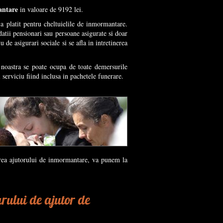
antare
in valoare de 9192 lei.
a platit pentru cheltuielile de inmormantare.
tii pensionari sau persoane asigurate si doar
e asigurari sociale si se afla in intretinerea
 noastra se poate ocupa de toate demersurile
serviciu fiind inclusa in pachetele funerare.
carea ajutorului de inmormantare, va punem la
rului de ajutor de