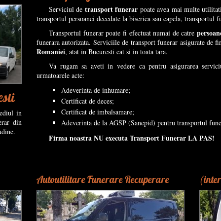
transport funerar
Serviciul de
poate avea mai multe utilitati
transportul persoanei decedate la biserica sau capela, transportul fu
persoan
Transportul funerar poate fi efectuat numai de catre
funerara autorizata. Serviciile de transport funerar asigurate de f
Romaniei
, atat in Bucuresti cat si in toata tara.
Va rugam sa aveti in vedere ca pentru asigurarea servici
urmatoarele acte:
Adeverinta de inhumare;
sti
Certificat de deces;
Certificat de imbalsamare;
ediul in
erar din
Adeverinta de la AGSP (Sanepid) pentru transportul fune
udine.
Firma noastra NU executa Transport Funerar LA PAS!
Autoutilitare Funerare Recuperare
(inte