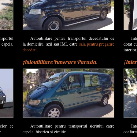
portul
Autoutilitare pentru transportul decedatului de
Int
capela,
la domiciliu, azil sau IML catre
sala pentru pregatire
dotat c
decedati
.
interior
Autoutilitare Funerare Parada
(inte
elor ce
Autoutilitare pentru transportul sicriului catre
In
r.
capela, biserica si cimitir.
conform 