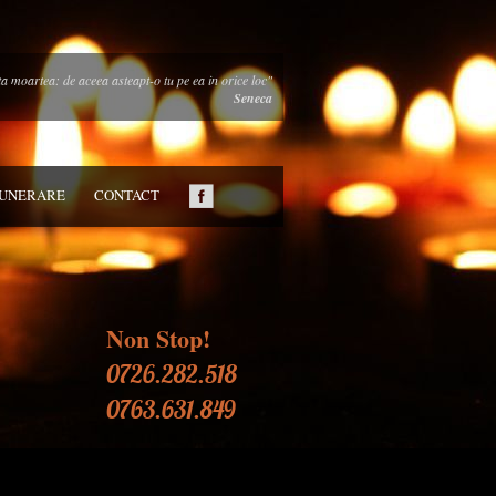
pta moartea: de aceea asteapt-o tu pe ea in orice loc"
Seneca
FUNERARE
CONTACT
Non Stop!
0726.282.518
0763.631.849