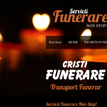
Funerar
Servicii
NON STOP!
Non Stop!
SICRIE
PACHETE FUN
Transport Funerar
Servicii Funerare Non Stop!