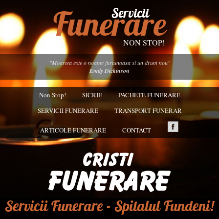
Funerare
Servicii
NON STOP!
"Moartea este o noapte furtunoasa si un drum nou"
Emily Dickinson
Non Stop!
SICRIE
PACHETE FUNERARE
SERVICII FUNERARE
TRANSPORT FUNERAR
ARTICOLE FUNERARE
CONTACT
Servicii Funerare - Spitalul Fundeni!